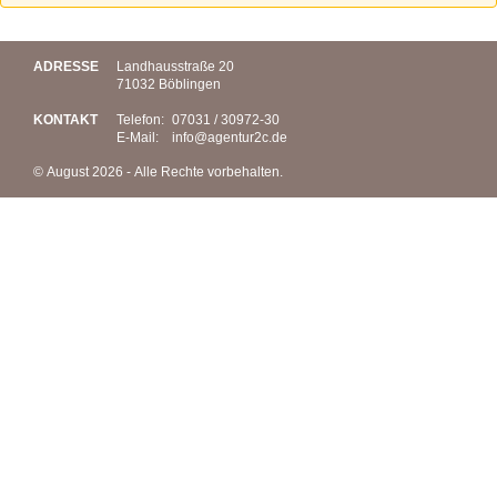
ADRESSE
Landhausstraße 20
71032 Böblingen
KONTAKT
Telefon:
07031 / 30972-30
E-Mail:
info@
agentur2c.de
© August 2026 - Alle Rechte vorbehalten.