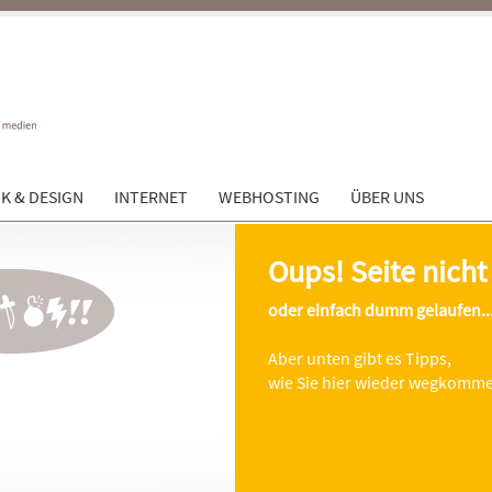
K & DESIGN
INTERNET
WEBHOSTING
ÜBER UNS
Oups! Seite nich
oder einfach dumm gelaufen..
Aber unten gibt es Tipps,
wie Sie hier wieder wegkomm