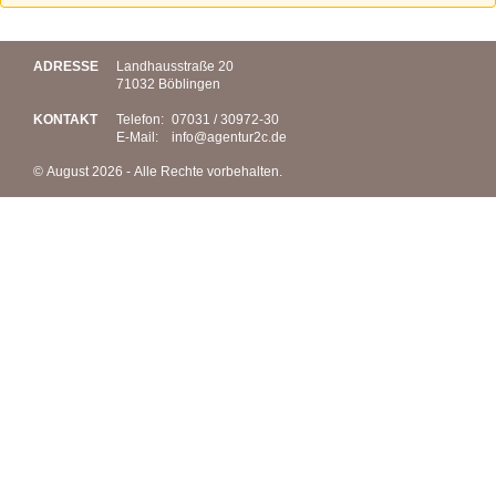
ADRESSE
Landhausstraße 20
71032 Böblingen
KONTAKT
Telefon:
07031 / 30972-30
E-Mail:
info@
agentur2c.de
© August 2026 - Alle Rechte vorbehalten.