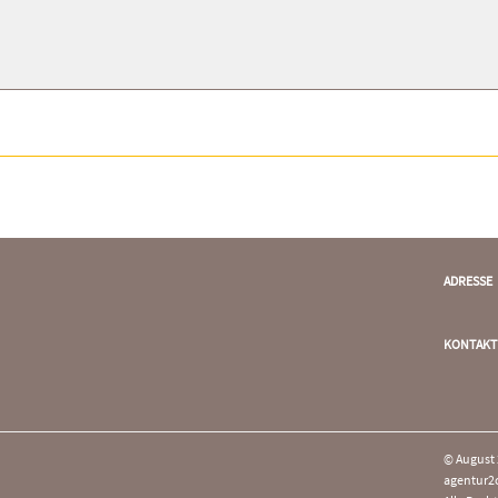
ADRESSE
KONTAKT
© August
agentur2c