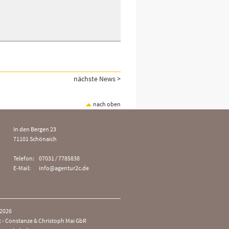
nächste News >
nach oben
In den Bergen 23
71101 Schönaich
Telefon:
07031 / 7785838
E-Mail:
info@
agentur2c.de
 2026
 - Constanze & Christoph Mai GbR